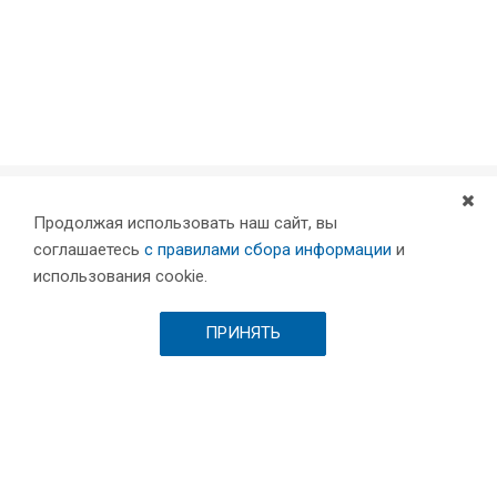
Продолжая использовать наш сайт, вы
Компания
соглашаетесь
с правилами сбора информации
и
Партнеры
использования cookie.
Проекты
Склад
ПРИНЯТЬ
Шоурум
Вакансии
Выставки и пресса
Отзывы