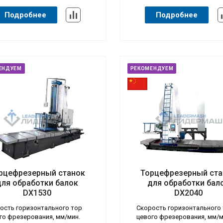
Подробнее
Подробнее
ЕНДУЕМ
РЕКОМЕНДУЕМ
рцефрезерный станок
Торцефрезерный ста
 станка
Тип станка
для обработки балок
для обработки бал
абатывающие центры
Обрабатывающие центры
DX1530
DX2040
ать вопрос (боковая)
Задать вопрос (боковая)
Да
ость горизонтального тор
Скорость горизонтального
го фрезерования, мм/мин.
цевого фрезерования, мм/м