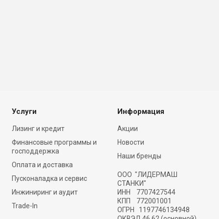
Услуги
Информация
Лизинг и кредит
Акции
Финансовые программы и
Новости
господдержка
Наши бренды
Оплата и доставка
ООО "ЛИДЕРМАШ
Пусконаладка и сервис
СТАНКИ"
Инжиниринг и аудит
ИНН 7707427544
КПП 772001001
Trade-In
ОГРН 1197746134948
ОКВЭД 46.62 (основной)