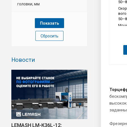
50—8
головки, мм
Скор
вого
50—8
Мощн
льно
Сбросить
1.5
Новости
Торцефр
бескомп
высокока
заданны
Фрезерн
LEMASH LM-К36L-12: