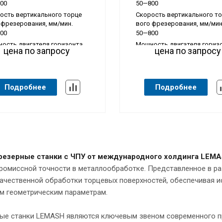
00
50—800
ость вертикального торце
Скорость вертикального т
 фрезерования, мм/мин.
вого фрезерования, мм/мин
00
50—800
ость двигателя горизонта
Мощность двигателя гориз
цена по запросу
цена по запросу
й подачи, кВт
льной подачи, кВт
1.5
Подробнее
Подробнее
езерные станки с ЧПУ от международного холдинга LEM
ромиссной точности в металлообработке. Представленное в р
чественной обработки торцевых поверхностей, обеспечивая ис
м геометрическим параметрам.
ые станки LEMASH являются ключевым звеном современного пр