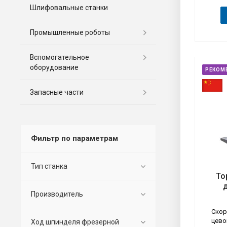
Шлифовальные станки
Промышленные роботы
Вспомогательное
оборудование
РЕКОМ
Запасные части
Фильтр по параметрам
Тип станка
То
Тип
Обр
Производитель
Зад
Да
Скор
цево
Ход шпинделя фрезерной