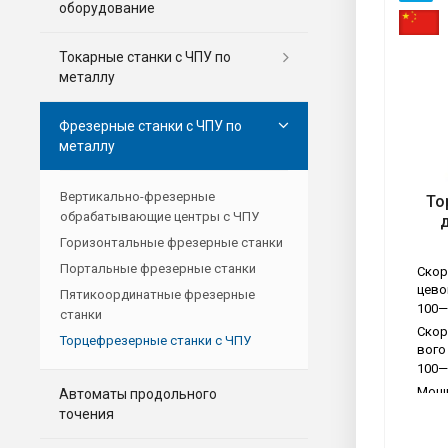
оборудование
Токарные станки с ЧПУ по
металлу
Фрезерные станки c ЧПУ по
металлу
Вертикально-фрезерные
То
Тип
обрабатывающие центры с ЧПУ
Обр
Горизонтальные фрезерные станки
Зад
Портальные фрезерные станки
Да
Скор
цево
Пятикоординатные фрезерные
100—
станки
Скор
Торцефрезерные станки с ЧПУ
вого
100—
Мощн
Автоматы продольного
льно
точения
2.2