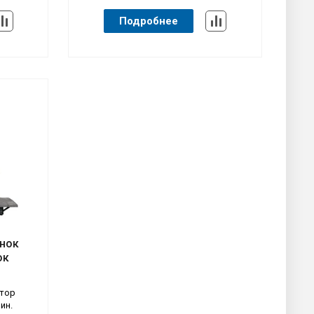
Подробнее
нок
ок
 тор
ин.