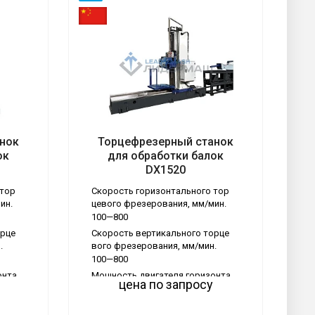
нок
Торцефрезерный станок
Тип станка
ок
для обработки балок
Обрабатывающие центры
DX1520
Задать вопрос (боковая)
Да
 тор
Скорость горизонтального тор
ин.
цевого фрезерования, мм/мин.
100—800
орце
Скорость вертикального торце
.
вого фрезерования, мм/мин.
100—800
онта
Мощность двигателя горизонта
цена по запросу
льной подачи, кВт
2.2