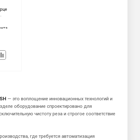
орце
.
онта
ASH
— это воплощение инновационных технологий и
азделе оборудование спроектировано для
ключительную чистоту реза и строгое соответствие
оизводства, где требуется автоматизация