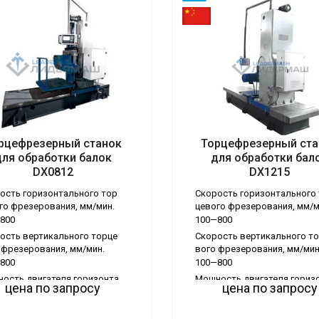
рцефрезерный станок
Торцефрезерный ста
 станка
Тип станка
для обработки балок
для обработки бал
абатывающие центры
Обрабатывающие центры
DX0812
DX1215
ать вопрос (боковая)
Задать вопрос (боковая)
ость горизонтального тор
Скорость горизонтального
Да
го фрезерования, мм/мин.
цевого фрезерования, мм/м
800
100—800
ость вертикального торце
Скорость вертикального т
 фрезерования, мм/мин.
вого фрезерования, мм/мин
800
100—800
ость двигателя горизонта
Мощность двигателя гориз
цена по запросу
цена по запросу
й подачи, кВт
льной подачи, кВт
2.2