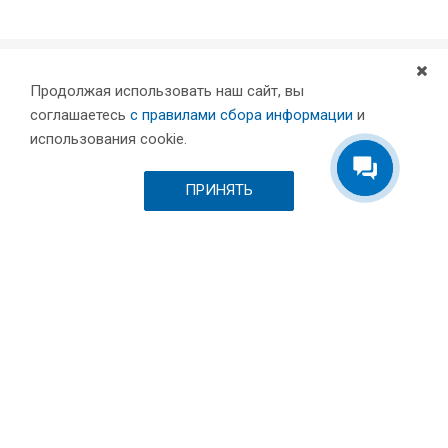
Продолжая использовать наш сайт, вы
Компания
соглашаетесь
с правилами сбора информации
и
Партнеры
использования cookie.
Проекты
Склад
ПРИНЯТЬ
Шоурум
Вакансии
Выставки и пресса
Отзывы
Каталог
Станки для лазерной резки металла
Листообрабатывающее оборудование
Токарные станки с ЧПУ по металлу