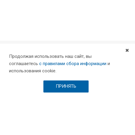
Продолжая использовать наш сайт, вы
Компания
соглашаетесь
с правилами сбора информации
и
Партнеры
использования cookie.
Проекты
Склад
ПРИНЯТЬ
Шоурум
Вакансии
Выставки и пресса
Отзывы
Каталог