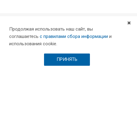
Продолжая использовать наш сайт, вы
Компания
соглашаетесь
с правилами сбора информации
и
Партнеры
использования cookie.
Проекты
Склад
ПРИНЯТЬ
Шоурум
Вакансии
Выставки и пресса
Отзывы
Каталог
Станки для лазерной резки металла
Листообрабатывающее оборудование
Токарные станки с ЧПУ по металлу