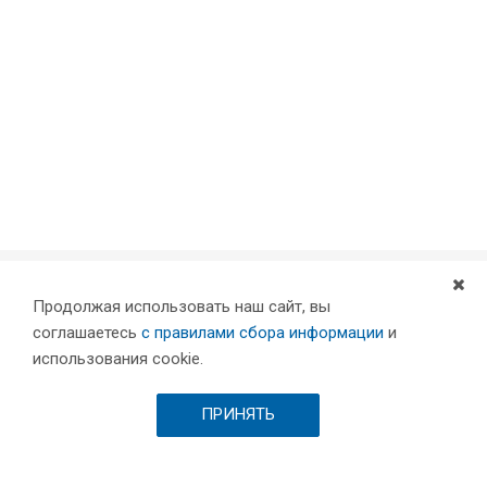
Продолжая использовать наш сайт, вы
Компания
соглашаетесь
с правилами сбора информации
и
Партнеры
использования cookie.
Проекты
Склад
ПРИНЯТЬ
Шоурум
Вакансии