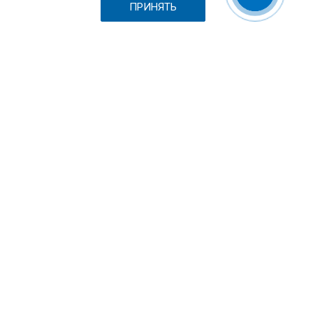
Склад
ПРИНЯТЬ
Шоурум
Вакансии
Выставки и пресса
Отзывы
Каталог
Станки для лазерной резки металла
Листообрабатывающее оборудование
Токарные станки с ЧПУ по металлу
Фрезерные станки c ЧПУ по металлу
Автоматы продольного точения
Шлифовальные станки
Промышленные роботы
Вспомогательное оборудование
Запасные части