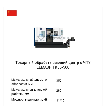
Токарный обрабатывающий центр c ЧПУ
LEMASH TK56-500
Обрабатыв
Максимальный диаметр
350
ающие цент
обработки, мм
Тип станка
ры
Максимальная длина об
280
работки, мм
Мощность шпинделя, кВ
11/15
т