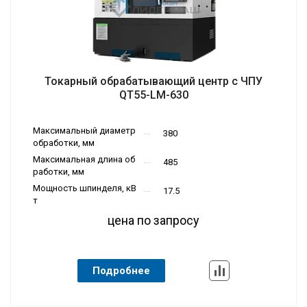
Токарный обрабатывающий центр с ЧПУ
QT55-LM-630
Обрабатыв
Максимальный диаметр
380
ающие цент
обработки, мм
Тип станка
ры
Максимальная длина об
485
работки, мм
Мощность шпинделя, кВ
17.5
т
цена по запросу
Подробнее