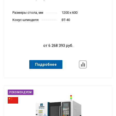
Обрабатыв
Размеры стола, мм
1200 x 600
ающие цент
Тип станка
ры
Конус шпинделя
BT-40
от 6 268 393 руб.
Подробнее
РЕКОМЕНДУЕМ