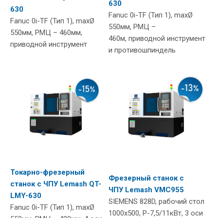
630
630
Fanuc 0i-TF (Тип 1), maxØ
Fanuc 0i-TF (Тип 1), maxØ
550мм, РМЦ –
550мм, РМЦ – 460мм,
460м, приводной инструмент
приводной инструмент
и противошпиндель
Токарно-фрезерный
Фрезерный станок с
станок с ЧПУ Lemash QT-
ЧПУ Lemash VMC955
LMY-630
SIEMENS 828D, рабочий стол
Fanuc 0i-TF (Тип 1), maxØ
1000х500, Р-7,5/11кВт, 3 оси