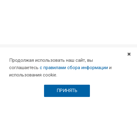
Продолжая использовать наш сайт, вы
Компания
соглашаетесь
с правилами сбора информации
и
Партнеры
использования cookie.
Проекты
Склад
ПРИНЯТЬ
Шоурум
Вакансии
Выставки и пресса
Отзывы