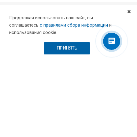
Продолжая использовать наш сайт, вы
Компания
соглашаетесь
с правилами сбора информации
и
Партнеры
использования cookie.
Проекты
Склад
ПРИНЯТЬ
Шоурум
Вакансии
Выставки и пресса
Отзывы
Каталог
Станки для лазерной резки металла
Листообрабатывающее оборудование
Токарные станки с ЧПУ по металлу
Фрезерные станки c ЧПУ по металлу