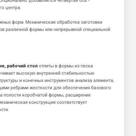
Опционально добавляется четвертая ось -
го центра.
ожных форм. Механическая обработка заготовки
зов различной формы или непрерывной специальной
е, рабочий стол
отлиты в формы из песка
ечивает высокую внутренней стабильностью
труктуры и конечных инструментов анализа элемента,
ющими ребрами жесткости для обеспечения базового
 полости коробчатой ​​формы, расширение
механическая конструкция соответствует
сти.