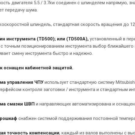
ость двигателя 5.5 / 3.7kw соединен с шпинделем напрямую, з
ет передачу шума.
коскоростной шпиндель, стандартная скорость вращения до 120
зин инструмента (TD500); или (TD500A),
установленный в пер
 с точным позиционированием инструмента выбор ближайшего и
вает смену инструмента быстро и надежно.
ок оснащен кабинетной защитой.
ема управления ЧПУ
использует стандартную систему Mitsubis
ерфейсом контроля заготовки / инструмента и стандартным ин
ема смазки ШВП
и направляющих автоматизирована и оснащена
трошкаф
снабжен системой поддерживания постоянной темпер
кая точность компенсации
, каждый из валов выполнены с вы