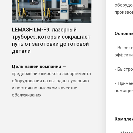
оборудов
произво
LEMASH LM-F9: лазерный
Основны
труборез, который сокращает
путь от заготовки до готовой
- Высоко
детали
эффекти
Цель нашей компании
—
- Быстро
предложение широкого ассортимента
оборудования на выгодных условиях
- Примен
и постоянно высоком качестве
помощью 
обслуживания.
Комплек