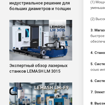
(1) Мощн
индустриальное решение для
уменьша
больших диаметров и толщин
(2) Высо
3. Мага
быстрое
обеспечи
4. Стан
5. Сист
Экспертный обзор лазерных
осью инт
станков LEMASH LM 3015
6. Сист
7. Элек
8. Высо