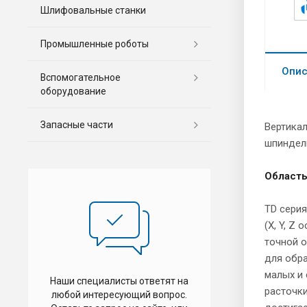
Шлифовальные станки
Промышленные роботы
Опис
Вспомогательное
оборудование
Запасные части
Вертика
шпиндел
Область
TD сери
(X, Y, Z
точной 
для обр
малых и 
Наши специалисты ответят на
расточки
любой интересующий вопрос.