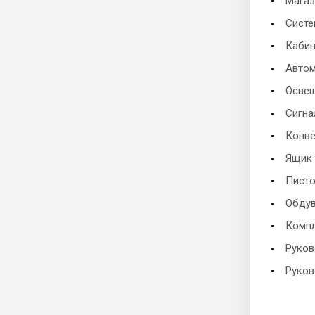
Магаз
Систе
Кабин
Автом
Освещ
Сигна
Конве
Ящик 
Писто
Обдув
Компл
Руков
Руков