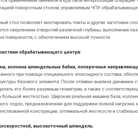
тся применением линейной и круговой интерполяции операции. 
тацией поворотным столом, управляемым ЧПУ обрабатывающе
ный стол позволяет монтировать плиты и другие заготовки сл
ется сверлением отверстий различной глубины, выполнения па
и поверхности, с обеспечением высокой точности.
ристики обрабатывающего центра:
ина, колонна шпиндельные бабки, поперечные направляющи
анного при помощи специального эпоксидного состава, обесп
уктуры базового элемента. После отливки анализа динамики с
делать его более разумным геометрии, а также с соответству
 большой жесткостью. Широкая реальная машина база, колонна
ого седло, предназначенная для поддержки полной нагрузки, 
нствованной конструкции, оптимальной жесткости и стабильно
оскоростной, высокоточный шпиндель: