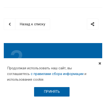
Назад к списку
Продолжая использовать наш сайт, вы
Нужна консультация?
соглашаетесь
с правилами сбора информации
и
использования cookie.
Мы готовы подробно рассказать об
оборудовании, ответить на все вопросы,
рассчитать стоимость и подготовить
ПРИНЯТЬ
индивидуальное предложение специально для
вас!