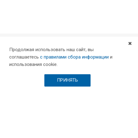
Продолжая использовать наш сайт, вы
Компания
соглашаетесь
с правилами сбора информации
и
Партнеры
использования cookie.
Проекты
Склад
ПРИНЯТЬ
Шоурум
Вакансии
Выставки и пресса
Отзывы
Каталог