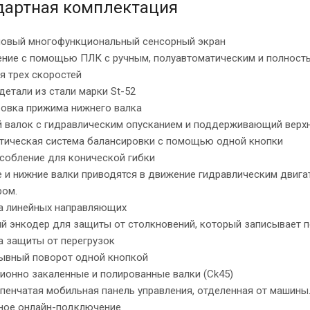
дартная комплектация
мовый многофункциональный сенсорный экран
ление с помощью ПЛК с ручным, полуавтоматическим и полност
я трех скоростей
 детали из стали марки St-52
ровка прижима нижнего валка
ий валок с гидравлическим опусканием и поддерживающий верх
атическая система балансировки с помощью одной кнопки
собление для конической гибки
е и нижние валки приводятся в движение гидравлическим двиг
ром.
ма линейных направляющих
ый энкодер для защиты от столкновений, который записывает 
а защиты от перегрузок
рывный поворот одной кнопкой
ионно закаленные и полированные валки (Ck45)
упенчатая мобильная панель управления, отделенная от машины
нное онлайн-подключение