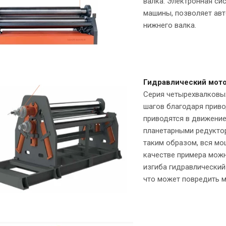
валка. Электронная си
машины, позволяет ав
нижнего валка.
Гидравлический мото
Серия четырехвалковых
шагов благодаря прив
приводятся в движени
планетарными редуктор
таким образом, вся мо
качестве примера можн
изгиба гидравлический
что может повредить м