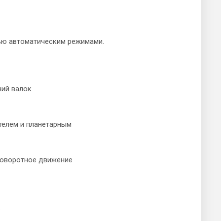
ью автоматическим режимами.
ний валок
ателем и планетарным
поворотное движение
.