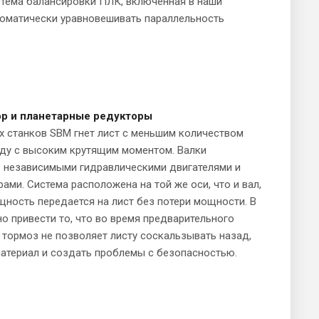
стема балансировки ПЛК, включенная в наши
томатически уравновешивать параллельность
р и планетарные редукторы
 станков SBM гнет лист с меньшим количеством
оду с высоким крутящим моментом. Валки
е независимыми гидравлическими двигателями и
ами. Система расположена на той же оси, что и вал,
щность передается на лист без потери мощности. В
о привести то, что во время предварительного
 тормоз не позволяет листу соскальзывать назад,
атериал и создать проблемы с безопасностью.