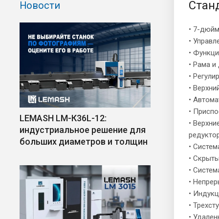
Стан
Новости
• 7-дюй
• Управ
• Функци
• Рама и
• Регули
• Верхн
• Автом
• Приспо
LEMASH LM-К36L-12:
• Верхни
индустриальное решение для
редукто
больших диаметров и толщин
• Систе
• Скрыт
• Систем
• Непре
• Индукц
• Трехст
• Удале