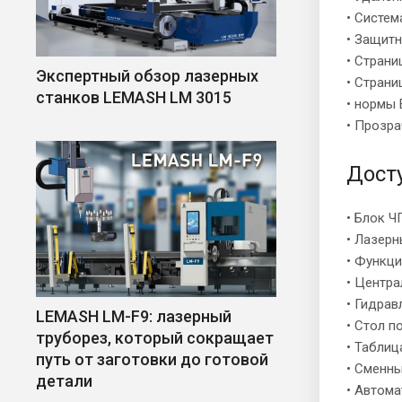
• Систе
• Защит
• Стран
Экспертный обзор лазерных
• Страни
станков LEMASH LM 3015
• нормы 
• Прозр
Дост
• Блок Ч
• Лазерн
• Функц
• Центр
• Гидрав
LEMASH LM-F9: лазерный
• Стол п
труборез, который сокращает
• Таблиц
путь от заготовки до готовой
• Сменны
детали
• Автома