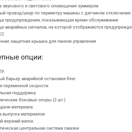
ма звукового и светового оповещения зуммером
ный провод/шнур по периметру машины с датчиком отключения
ица предупреждения, показывающая время обслуживания
ца аварийных сигналов, на которой отображаются предупрежде
ЕС
ачная защитная крышка для панели управления
упные опции:
ПУ
ый барьер аварийной остановки Reer
ия переменной скорости
альная поддержка
лические боковые опоры (2 шт.)
одачи материала
а выпуска материалов
й верхний валок
тическая центральная система смазки