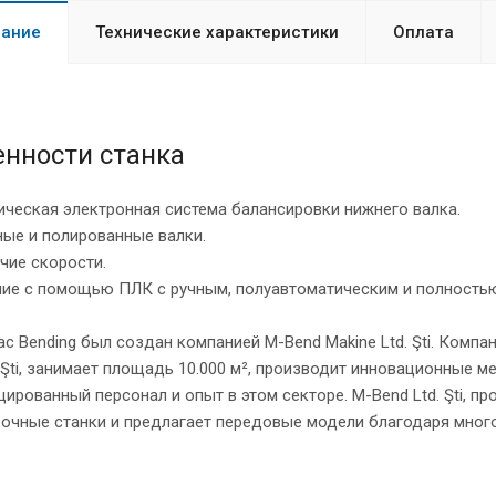
ание
Технические характеристики
Оплата
енности станка
ческая электронная система балансировки нижнего валка.
ые и полированные валки.
чие скорости.
ние с помощью ПЛК с ручным, полуавтоматическим и полность
c Bending был создан компанией M-Bend Makine Ltd. Şti. Компа
 Şti, занимает площадь 10.000 м², производит инновационные
ированный персонал и опыт в этом секторе. M-Bend Ltd. Şti, 
бочные станки и предлагает передовые модели благодаря мног