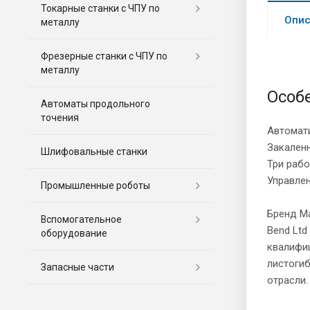
Токарные станки с ЧПУ по
Опис
металлу
Фрезерные станки c ЧПУ по
металлу
Особ
Автоматы продольного
точения
Автомати
Закаленн
Шлифовальные станки
Три рабо
Управле
Промышленные роботы
Бренд Ma
Вспомогательное
Bend Ltd
оборудование
квалифиц
листоги
Запасные части
отрасли.