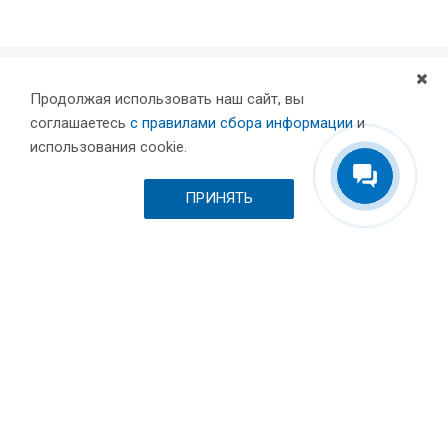
Продолжая использовать наш сайт, вы
Компания
соглашаетесь
с правилами сбора информации
и
Партнеры
использования cookie.
Проекты
Склад
ПРИНЯТЬ
Шоурум
Вакансии
Выставки и пресса
Отзывы
Каталог
Станки для лазерной резки металла
Листообрабатывающее оборудование
Токарные станки с ЧПУ по металлу