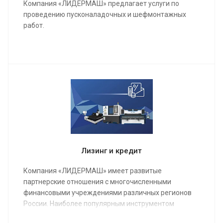
Компания «ЛИДЕРМАШ» предлагает услуги по
проведению пусконаладочных и шефмонтажных
работ.
Мы проведем качественную сборку и настройку
станка и оборудования, инструктаж для работы
операторов, в конечном результате подпишем акты
о выполненных работах и сдадим полностью
качественно настроенный станок в кратчайшие
сроки.
Лизинг и кредит
Компания «ЛИДЕРМАШ» имеет развитые
партнерские отношения с многочисленными
финансовыми учреждениями различных регионов
России. Наиболее популярным инструментом
финансирования металлообрабатывающего