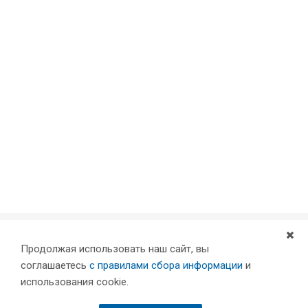
Продолжая использовать наш сайт, вы
Компания
соглашаетесь
с правилами сбора информации
и
Партнеры
использования cookie.
Проекты