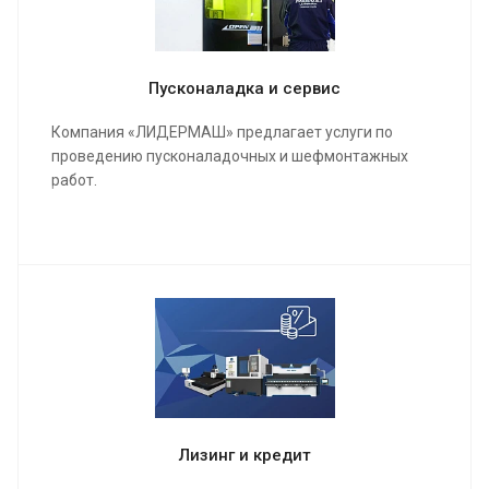
Пусконаладка и сервис
Компания «ЛИДЕРМАШ» предлагает услуги по
проведению пусконаладочных и шефмонтажных
работ.
Мы проведем качественную сборку и настройку
станка и оборудования, инструктаж для работы
операторов, в конечном результате подпишем акты
о выполненных работах и сдадим полностью
качественно настроенный станок в кратчайшие
сроки.
Лизинг и кредит