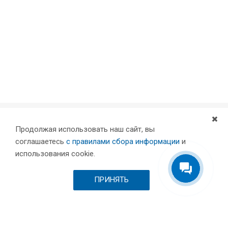
Продолжая использовать наш сайт, вы
Компания
соглашаетесь
с правилами сбора информации
и
Партнеры
использования cookie.
Проекты
Склад
ПРИНЯТЬ
Шоурум
Вакансии
Выставки и пресса