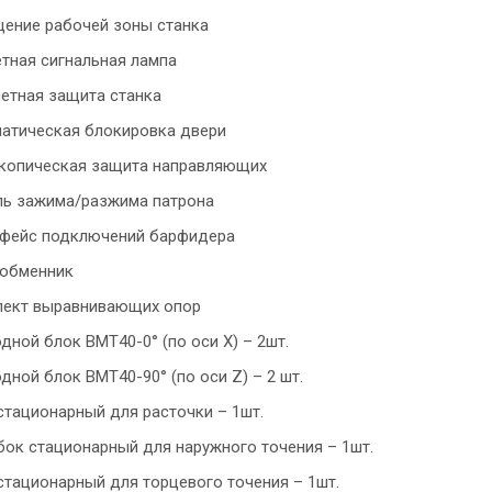
ение рабочей зоны станка
етная сигнальная лампа
етная защита станка
атическая блокировка двери
копическая защита направляющих
ь зажима/разжима патрона
фейс подключений барфидера
обменник
ект выравнивающих опор
дной блок BMT40-0° (по оси X) – 2шт.
дной блок BMT40-90° (по оси Z) – 2 шт.
стационарный для расточки – 1шт.
бок стационарный для наружного точения – 1шт.
стационарный для торцевого точения – 1шт.