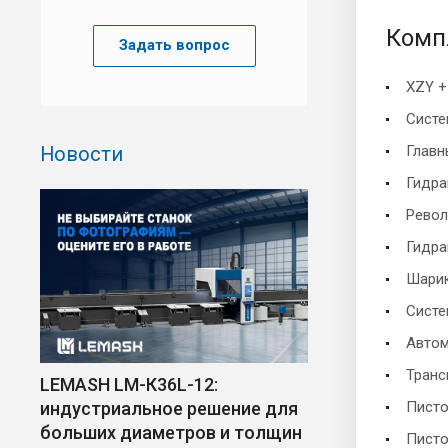
Комп
Задать вопрос
XZY +
Систе
Новости
Главн
Гидра
Револ
Гидра
Шари
Систе
Автом
Транс
LEMASH LM-К36L-12:
индустриальное решение для
Писто
больших диаметров и толщин
Писто