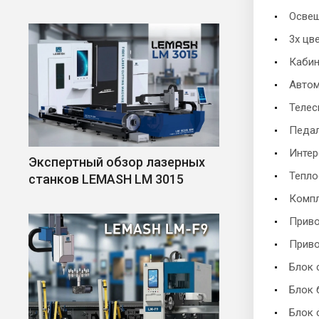
Освещ
3х цв
Кабин
Автом
Телес
Педал
Интер
Экспертный обзор лазерных
Тепло
станков LEMASH LM 3015
Компл
Приво
Приво
Блок 
Блок 
Блок 