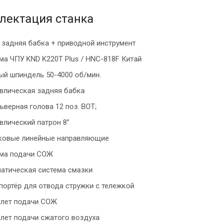
лектация станка
 задняя бабка + приводной инструмент
ма ЧПУ KND K220T Plus / HNC-818F Китай
ый шпиндель 50-4000 об/мин.
влическая задняя бабка
ьверная голова 12 поз. BOT;
влический патрон 8”
ковые линейные направляющие
ма подачи СОЖ
атическая система смазки
портёр для отвода стружки c тележкой
лет подачи СОЖ
лет подачи сжатого воздуха