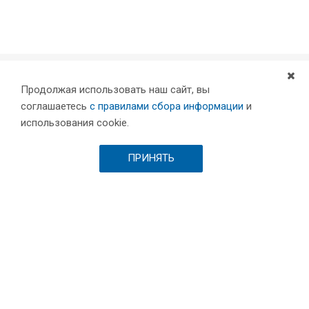
Продолжая использовать наш сайт, вы
Компания
соглашаетесь
с правилами сбора информации
и
Партнеры
использования cookie.
Проекты
Склад
ПРИНЯТЬ
Шоурум
Вакансии
Выставки и пресса
Отзывы
Каталог
Станки для лазерной резки металла
Листообрабатывающее оборудование