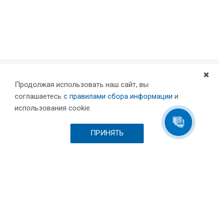
Продолжая использовать наш сайт, вы
Компания
соглашаетесь
с правилами сбора информации
и
Партнеры
использования cookie.
Проекты
Склад
ПРИНЯТЬ
Шоурум
Вакансии
Выставки и пресса
Отзывы
Каталог