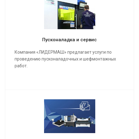
Пусконаладка и сервис
Компания «ЛИДЕРМАШ» предлагает услуги по
проведению пусконаладочных и шефмонтажных
работ.
Мы проведем качественную сборку и настройку
станка и оборудования, инструктаж для работы
операторов, в конечном результате подпишем акты
о выполненных работах и сдадим полностью
качественно настроенный станок в кратчайшие
сроки.