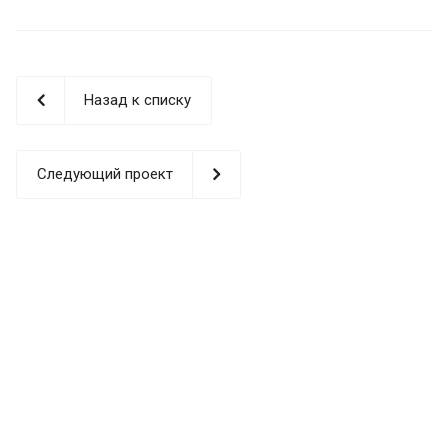
работает в 137 странах мира: Европа, США, Канада,
страны Латинской Америки, Юговосточной Азии, на
ближнем Востоке и, конечно, в России.
SENFENG активно развивается на международном
Назад к списку
рынке. В 2014 году был открыт филиал в США (Лос-
Анджелес), в 2016 году – научно-исследовательский
центр в Германии.
Следующий проект
ЗАВОД SENFENG
ПРЕДСТАВ
ИТЕЛЬСТВА ПО ВСЕМУ МИРУ
НАУЧНЫЙ
НАУЧНЫЙ
ФИЛИАЛ
ЦЕНТР В
ЦЕНТР В
ФИЛИАЛ
В
ГЕРМАНИИ
США
В СЕРБИИ
ПАКЕСТАН
Е