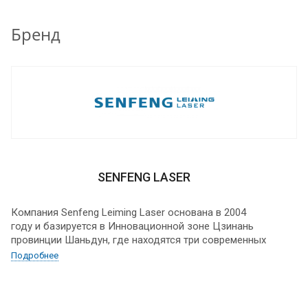
потребностям оборудование.
Бренд
SENFENG LASER
Компания Senfeng Leiming Laser основана в 2004
году и базируется в Инновационной зоне Цзинань
провинции Шаньдун, где находятся три современных
завода общей площадью 100 000 м2, на которых
Подробнее
трудятся более 1000 сотрудников.
Оборудование Senfeng Laser поставляется и успешно