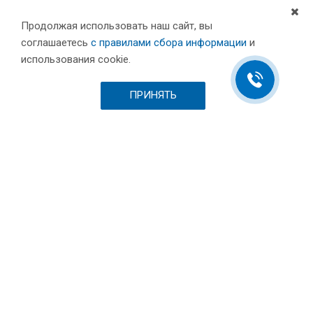
Продолжая использовать наш сайт, вы
соглашаетесь
с правилами сбора информации
и
Компания
использования cookie.
Партнеры
Проекты
ПРИНЯТЬ
Склад
Шоурум
Вакансии
Выставки и пресса
Отзывы
Каталог
Станки для лазерной резки металла
Листообрабатывающее оборудование
Токарные станки с ЧПУ по металлу
Фрезерные станки c ЧПУ по металлу