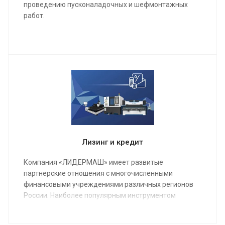
проведению пусконаладочных и шефмонтажных
работ.
Мы проведем качественную сборку и настройку
станка и оборудования, инструктаж для работы
операторов, в конечном результате подпишем акты
о выполненных работах и сдадим полностью
качественно настроенный станок в кратчайшие
сроки.
Лизинг и кредит
Компания «ЛИДЕРМАШ» имеет развитые
партнерские отношения с многочисленными
финансовыми учреждениями различных регионов
России. Наиболее популярным инструментом
финансирования металлообрабатывающего
оборудования является лизинг.