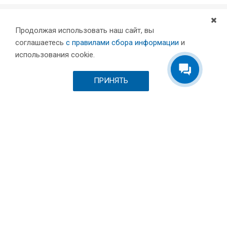
Продолжая использовать наш сайт, вы
Компания
соглашаетесь
с правилами сбора информации
и
Партнеры
использования cookie.
Проекты
Склад
ПРИНЯТЬ
Шоурум
Вакансии
Выставки и пресса
Отзывы
Каталог
Станки для лазерной резки металла
Листообрабатывающее оборудование
Токарные станки с ЧПУ по металлу
Фрезерные станки c ЧПУ по металлу