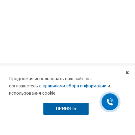
Продолжая использовать наш сайт, вы
Компания
соглашаетесь
с правилами сбора информации
и
Партнеры
использования cookie.
Проекты
Склад
ПРИНЯТЬ
Шоурум
Вакансии
Выставки и пресса