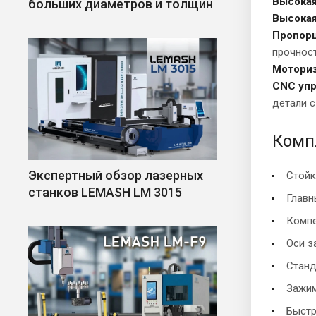
Высокая
больших диаметров и толщин
Высокая
Пропорц
прочнос
Моториз
CNC упр
детали с
Комп
Экспертный обзор лазерных
Стойк
станков LEMASH LM 3015
Главн
Компе
Оси з
Станд
Зажим
Быстр