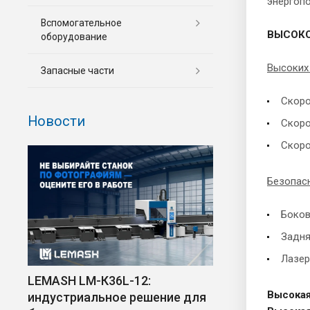
энергопо
Вспомогательное
ВЫСОКО
оборудование
Высоких 
Запасные части
Скоро
Новости
Скоро
Скоро
Безопас
Боко
Задня
Лазер
LEMASH LM-К36L-12:
Высокая
индустриальное решение для