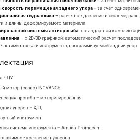
 точность выравнивания гибочной балки
- за счет магнитны
 скорость перемещения заднего упора
- за счет одновреме
иональная гидравлика
– расчетное давление в системе, рас
ти и длины деформируемого материала
ированной системы антипрогиба
в стандартной комплектац
авления
– c 2D/3D графикой; автоматический расчет последов
 частями станка и инструмента, программируемый задний упор
лектация
а ЧПУ
ый мотор (серво) INOVANCE
нсация прогиба – моторизированная
адних упоров – X; R;
артный инструмент
ная система инструмента – Amada-Promecam
озажимное крепление пуансона