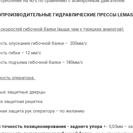
требление на 40% по сравнению с асинхронным двигателем.
ПРОИЗВОДИТЕЛЬНЫЕ ГИДРАВЛИЧЕСКИЕ ПРЕССЫ LEMASH 
скоростей гибочной балки (выше чем у турецких аналогов):
сть опускания гибочной балки – 200мм/с
сть гибки – 12 мм/с
сть подъема гибочной балки – 180мм/с
ность оператора:
вые защитные дверцы
я защитная решетка
ная защита рук оператора – по желанию
 точность позиционирования - заднего упора
+- 0,03мм – з