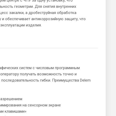
 центре с ЧПУ за одну установку, что
льность геометрии. Для снятия внутренних
цесс закалки, а дробеструйная обработка
 и обеспечивает антикоррозийную защиту, что
 эксплуатации изделия.
афических систем с числовым программным
 оператору получать возможность точно и
 последовательность гибки. Преимущества Delem
 разрешением
аммирования на сенсорном экране
ими клавишами»