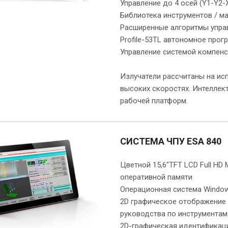
Управление до 4 осей (Y1-Y2-
Библиотека инструментов / м
Расширенные алгоритмы упра
Profile-53ТL автономное про
Управление системой компенс
Излучатели рассчитаны на исп
высоких скоростях. Интеллек
рабочей платформ.
СИСТЕМА ЧПУ ESA 840
Цветной 15,6"TFT LCD Full HD M
оперативной памяти
Операционная система Window
2D графическое отображение
руководства по инструмента
2D-графическая идентификац