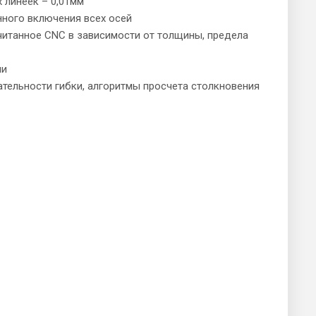
х линеек – 0,01мм
нного включения всех осей
считанное CNC в зависимости от толщины, предела
ии
ательности гибки, алгоритмы просчета столкновения