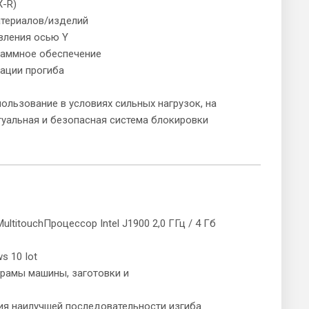
X-R)
атериалов/изделий
вления осью Y
граммное обеспечение
ации прогиба
ользование в условиях сильных нагрузок, на
туальная и безопасная система блокировки
ultitouchПроцессор Intel J1900 2,0 ГГц / 4 Гб
s 10 Iot
 рамы машины, заготовки и
м
ия наилучшей последовательности изгиба