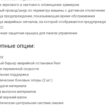
ма звукового и светового оповещения зуммером
ный провод/шнур по периметру машины с датчиком отключения
ица предупреждения, показывающая время обслуживания
ца аварийных сигналов, на которой отображаются предупрежде
ЕС
ачная защитная крышка для панели управления
упные опции:
ПУ
ый барьер аварийной остановки Reer
ия переменной скорости
альная поддержка
лические боковые опоры (2 шт.)
одачи материала
а выпуска материалов
й верхний валок
тическая центральная система смазки