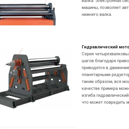
валка. Электронная си
машины, позволяет ав
нижнего валка.
Гидравлический мото
Серия четырехвалковых
шагов благодаря прив
приводятся в движени
планетарными редуктор
таким образом, вся мо
качестве примера можн
изгиба гидравлический
что может повредить м