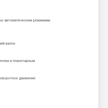
ью автоматическим режимами.
ний валок
ателем и планетарным
поворотное движение
.