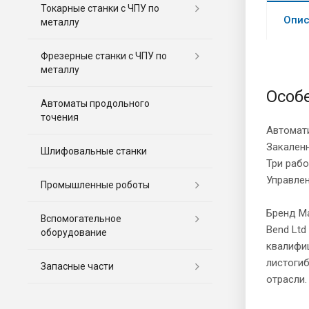
Токарные станки с ЧПУ по
Опис
металлу
Фрезерные станки c ЧПУ по
металлу
Особ
Автоматы продольного
точения
Автомати
Закаленн
Шлифовальные станки
Три рабо
Управле
Промышленные роботы
Бренд Ma
Вспомогательное
Bend Ltd
оборудование
квалифиц
листоги
Запасные части
отрасли.