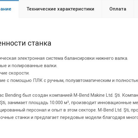
ание
Технические характеристики
Оплата
енности станка
ческая электронная система балансировки нижнего валка.
ые и полированные валки.
чие скорости.
ние с помощью ПЛК с ручным, полуавтоматическим и полность
c Bending был создан компанией M-Bend Makine Ltd. Şti. Компа
 Şti, занимает площадь 10.000 м², производит инновационные
ированный персонал и опыт в этом секторе. M-Bend Ltd. Şti, 
бочные станки и предлагает передовые модели благодаря мног