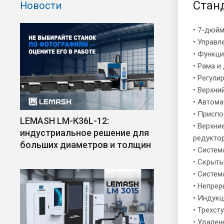
Стан
Новости
• 7-дюй
• Управ
• Функци
• Рама и
• Регули
• Верхн
• Автом
• Приспо
LEMASH LM-К36L-12:
• Верхни
индустриальное решение для
редукто
больших диаметров и толщин
• Систе
• Скрыт
• Систем
• Непре
• Индукц
• Трехст
• Удале