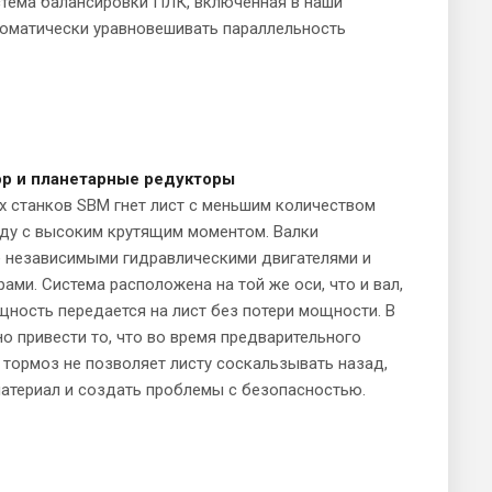
стема балансировки ПЛК, включенная в наши
томатически уравновешивать параллельность
р и планетарные редукторы
 станков SBM гнет лист с меньшим количеством
оду с высоким крутящим моментом. Валки
е независимыми гидравлическими двигателями и
ами. Система расположена на той же оси, что и вал,
щность передается на лист без потери мощности. В
о привести то, что во время предварительного
 тормоз не позволяет листу соскальзывать назад,
атериал и создать проблемы с безопасностью.