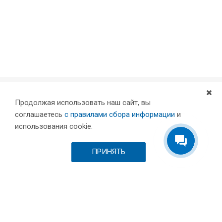
Продолжая использовать наш сайт, вы
Компания
соглашаетесь
с правилами сбора информации
и
Партнеры
использования cookie.
Проекты
Склад
ПРИНЯТЬ
Шоурум
Вакансии
Выставки и пресса
Отзывы