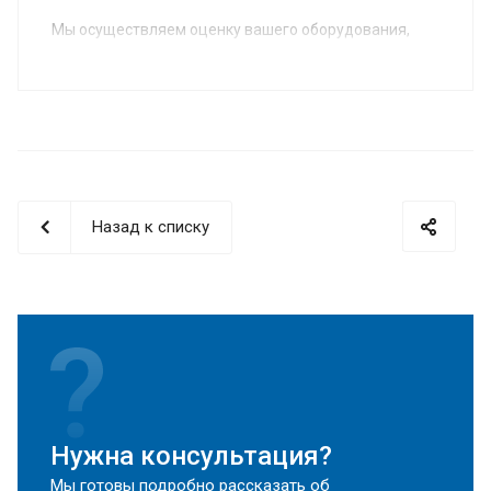
Мы осуществляем оценку вашего оборудования,
предлагаем вам новое оборудование в
удовлетворяющей вас комплектации,
согласовываем условия и вы получаете на
производство новое, соответствующее вашим
потребностям оборудование.
Назад к списку
Нужна консультация?
Мы готовы подробно рассказать об