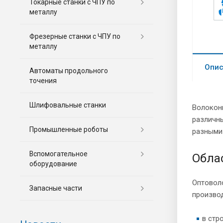
Токарные станки с ЧПУ по
металлу
Фрезерные станки c ЧПУ по
металлу
Опис
Автоматы продольного
точения
Шлифовальные станки
Волокон
различны
Промышленные роботы
разными 
Вспомогательное
Обла
оборудование
Оптовол
Запасные части
произво
в стр