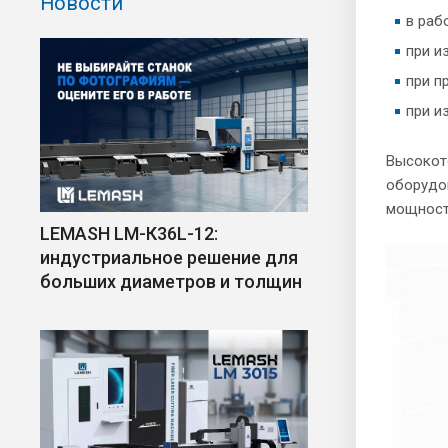
Новости
в раб
при и
при п
при и
Высокото
оборудо
мощност
LEMASH LM-К36L-12:
индустриальное решение для
больших диаметров и толщин