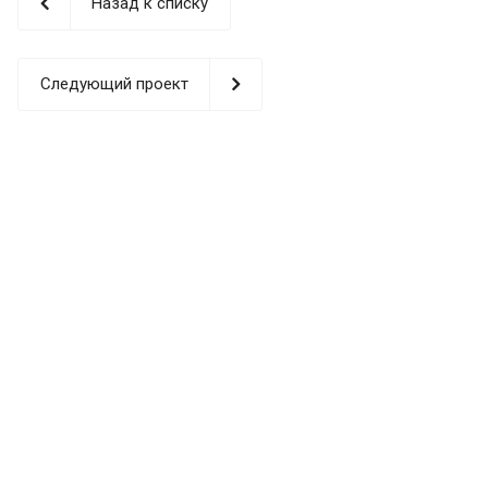
Назад к списку
рынке. В 2014 году был открыт филиал в США (Лос-
Анджелес), в 2016 году – научно-исследовательский
центр в Германии.
Следующий проект
ЗАВОД SENFENG
ПРЕДСТАВ
ИТЕЛЬСТВА ПО ВСЕМУ МИРУ
НАУЧНЫЙ
НАУЧНЫЙ
ФИЛИАЛ
ЦЕНТР В
ЦЕНТР В
ФИЛИАЛ
В
ГЕРМАНИИ
США
В СЕРБИИ
ПАКЕСТАН
Е