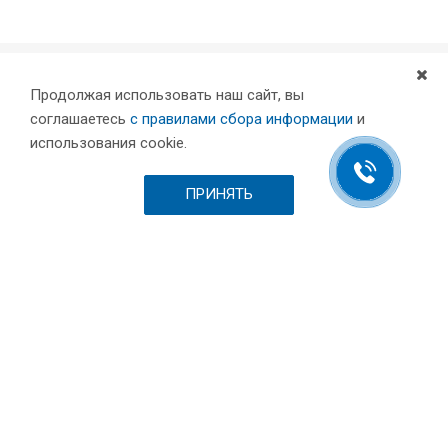
Продолжая использовать наш сайт, вы
Компания
соглашаетесь
с правилами сбора информации
и
Партнеры
использования cookie.
Проекты
Склад
ПРИНЯТЬ
Шоурум
Вакансии
Выставки и пресса
Отзывы
Каталог
Станки для лазерной резки металла
Листообрабатывающее оборудование
Токарные станки с ЧПУ по металлу