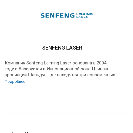
SENFENG LASER
Компания Senfeng Leiming Laser основана в 2004
году и базируется в Инновационной зоне Цзинань
провинции Шаньдун, где находятся три современных
завода общей площадью 100 000 м2, на которых
Подробнее
трудятся более 1000 сотрудников.
Оборудование Senfeng Laser поставляется и успешно
работает в 137 странах мира: Европа, США, Канада,
страны Латинской Америки, Юговосточной Азии, на
ближнем Востоке и, конечно, в России.
SENFENG активно развивается на международном