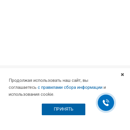
Продолжая использовать наш сайт, вы
Компания
соглашаетесь
с правилами сбора информации
и
Партнеры
использования cookie.
Проекты
Склад
ПРИНЯТЬ
Шоурум
Вакансии