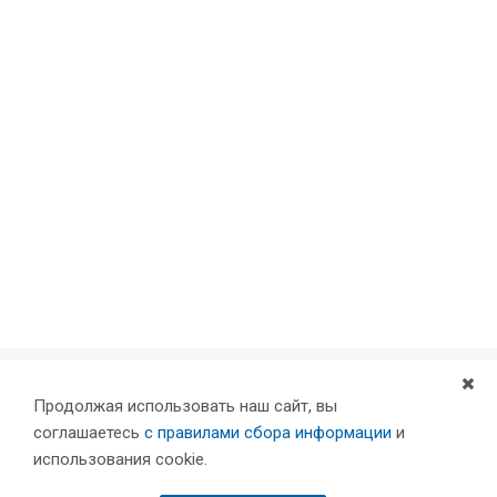
Продолжая использовать наш сайт, вы
Компания
соглашаетесь
с правилами сбора информации
и
Партнеры
использования cookie.
Проекты