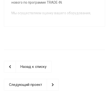
нового по программе TRADE-IN.
Мы осуществляем оценку вашего оборудования,
предлагаем вам новое оборудование в
удовлетворяющей вас комплектации,
согласовываем условия и вы получаете на
производство новое, соответствующее вашим
потребностям оборудование.
Назад к списку
Следующий проект