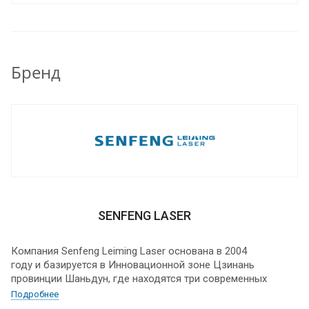
согласовываем условия и вы получаете на
производство новое, соответствующее вашим
потребностям оборудование.
Бренд
SENFENG LASER
Компания Senfeng Leiming Laser основана в 2004
году и базируется в Инновационной зоне Цзинань
провинции Шаньдун, где находятся три современных
завода общей площадью 100 000 м2, на которых
Подробнее
трудятся более 1000 сотрудников.