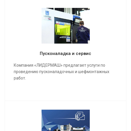
Пусконаладка и сервис
Компания «ЛИДЕРМАШ» предлагает услуги по
проведению пусконаладочных и шефмонтажных
работ.
Мы проведем качественную сборку и настройку
станка и оборудования, инструктаж для работы
операторов, в конечном результате подпишем акты
о выполненных работах и сдадим полностью
качественно настроенный станок в кратчайшие
сроки.