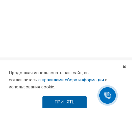
Продолжая использовать наш сайт, вы
Компания
соглашаетесь
с правилами сбора информации
и
Партнеры
использования cookie.
Проекты
Склад
ПРИНЯТЬ
Шоурум
Вакансии
Выставки и пресса