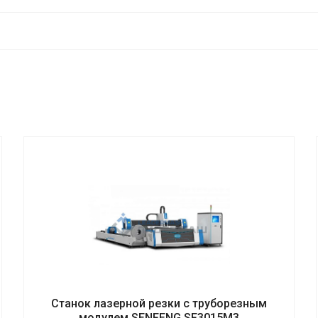
Станок лазерной резки с труборезным
модулем SENFENG SF3015M3