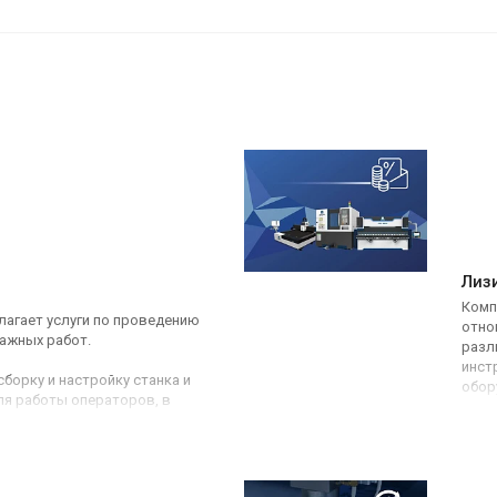
Лиз
Комп
агает услуги по проведению
отно
ажных работ.
разл
инст
борку и настройку станка и
обор
ля работы операторов, в
ем акты о выполненных работах
енно настроенный станок в