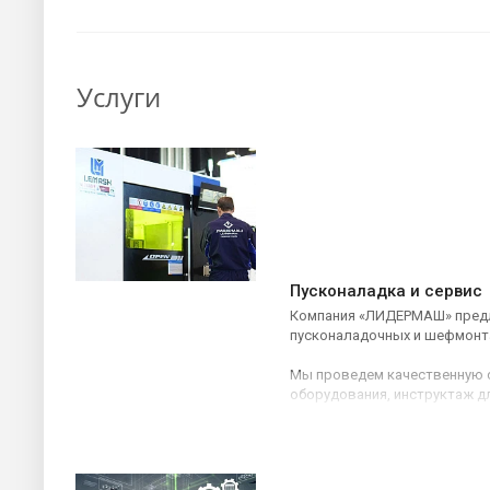
Услуги
Пусконаладка и сервис
Компания «ЛИДЕРМАШ» предл
пусконаладочных и шефмонт
Мы проведем качественную с
оборудования, инструктаж д
конечном результате подпиш
и сдадим полностью качеств
кратчайшие сроки.