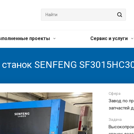
ыполненные проекты
Сервис и услуги
й станок SENFENG SF3015HC3
Сфера
Завод по п
запчастей д
Задача
Высокопрои
станок лазе