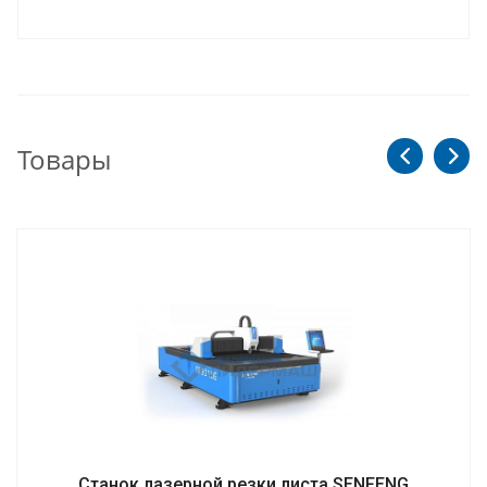
Товары
Станок лазерной резки листа SENFENG