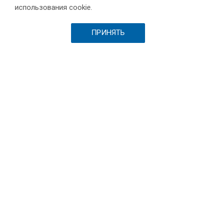
Партнеры
использования cookie.
Проекты
Склад
ПРИНЯТЬ
Шоурум
Вакансии
Выставки и пресса
Отзывы
Каталог
Станки для лазерной резки металла
Листообрабатывающее оборудование
Токарные станки с ЧПУ по металлу
Фрезерные станки c ЧПУ по металлу
Автоматы продольного точения
Шлифовальные станки
Промышленные роботы