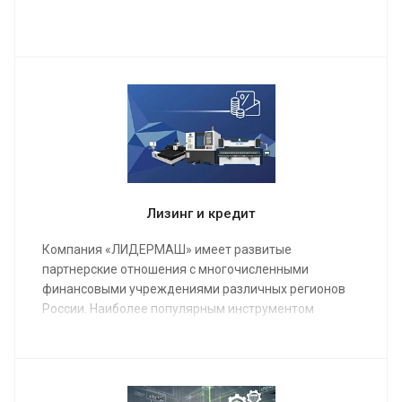
Мы проведем качественную сборку и настройку
станка и оборудования, инструктаж для работы
операторов, в конечном результате подпишем акты
о выполненных работах и сдадим полностью
качественно настроенный станок в кратчайшие
сроки.
Лизинг и кредит
Компания «ЛИДЕРМАШ» имеет развитые
партнерские отношения с многочисленными
финансовыми учреждениями различных регионов
России. Наиболее популярным инструментом
финансирования металлообрабатывающего
оборудования является лизинг.