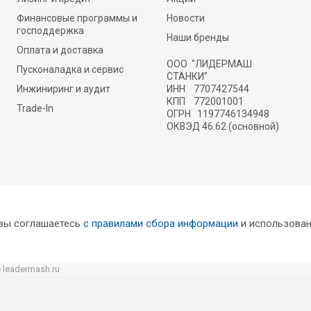
Финансовые программы и
Новости
господдержка
Наши бренды
Оплата и доставка
ООО "ЛИДЕРМАШ
Пусконаладка и сервис
СТАНКИ"
Инжиниринг и аудит
ИНН 7707427544
КПП 772001001
Trade-In
ОГРН 1197746134948
ОКВЭД 46.62 (основной)
 вы соглашаетесь
с правилами сбора информации
и использован
тки персональных данных
,
пользовательского соглашения
и
соглашаете
leadermash.ru
авленная на сайте информация, в частности, касающаяся товаров, раб
ствах и не является публичной офертой, определяемой положениями ст
характер, могут отличаться от действительных цен в компании или со