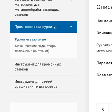
материалы для
Опис
металлообрабатывающих
станков
Наимено
Промышленная фурнитура
Описани
Рукоятки зажимные
Рукоятк
Механические индикаторы
механиз
положения (счетчики)
Параме
Инструмент для кромочных
станков
Совмест
Инструмент для линий
сращивания и шипорезов