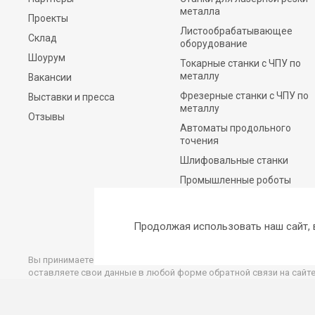
металла
Проекты
Листообрабатывающее
Склад
оборудование
Шоурум
Токарные станки с ЧПУ по
металлу
Вакансии
Фрезерные станки c ЧПУ по
Выставки и пресса
металлу
Отзывы
Автоматы продольного
точения
Шлифовальные станки
Промышленные роботы
Вспомогательное
оборудование
Продолжая использовать наш сайт,
Запасные части
Вы принимаете условия
политики конфиденциальности и обрабо
оставляете свои данные в любой форме обратной связи на сайте 
Сайт носит исключительно информационный характер, вся предст
является исчерпывающей, не является заверением об обстоятель
Указанные на Сайте цены носят исключительно информационный 