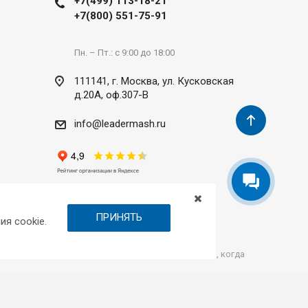
+7(499) 113-18-21
+7(800) 551-75-91
Пн. – Пт.: с 9:00 до 18:00
111141, г. Москва, ул. Кусковская
д.20А, оф.307-В
info@leadermash.ru
ПРИНЯТЬ
ия cookie.
сь на обработку персональных данных
каждый раз, когда
от и услуг, носит исключительно информационный характер, не
атей 435, 437 Гражданского кодекса Российской Федерации.
ответствующих представительствах на момент ознакомления