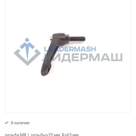
В наличии
резьба M8, L резьбы=25 мм, R=63 мм