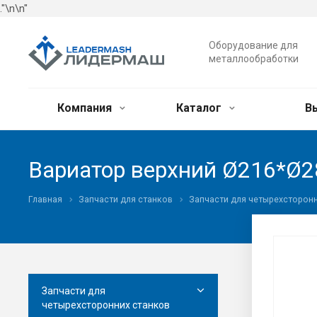
."\n
\n"
Оборудование для
металлообработки
Компания
Каталог
В
Вариатор верхний Ø216*Ø2
Главная
Запчасти для станков
Запчасти для четырехсторонн
Запчасти для
четырехсторонних станков