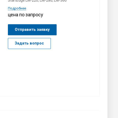
StartEdge LM-220, LM-280, LM-360
Подробнее
цена по запросу
Отправить заявку
Задать вопрос