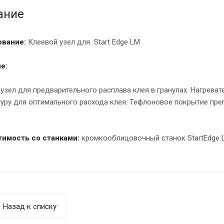
ание
вание:
Клеевой узел для Start Edge LM
е:
узел для предварительного расплава клея в гранулах. Нагрев
уру для оптимального расхода клея. Тефлоновое покрытие преп
имость со станками:
кромкооблицовочный станок StartEdge L
Назад к списку