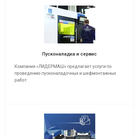
Пусконаладка и сервис
Компания «ЛИДЕРМАШ» предлагает услуги по
проведению пусконаладочных и шефмонтажных
работ.
Мы проведем качественную сборку и настройку
станка и оборудования, инструктаж для работы
операторов, в конечном результате подпишем акты
о выполненных работах и сдадим полностью
качественно настроенный станок в кратчайшие
сроки.