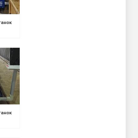
танок
танок