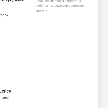
Наши специалисты ответят на
любой интересующий вопрос по
проекту
горск
щейся
ании