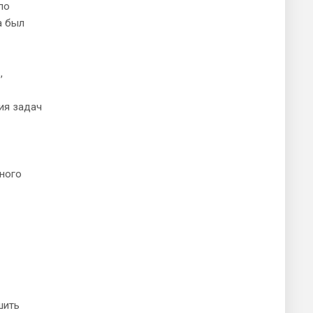
по
а был
,
ия задач
ного
шить