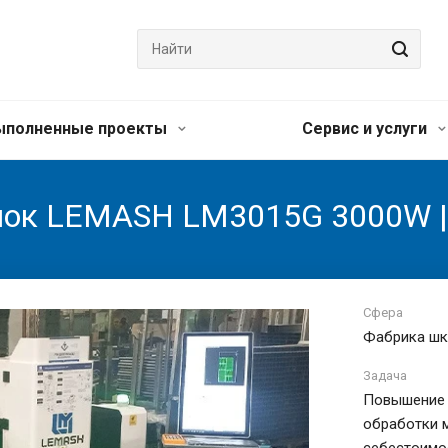
ыполненные проекты
Сервис и услуги
нок LEMASH LM3015G 3000W |
Сфера
Фабрика шк
Задача
Повышение 
обработки 
себестоимо