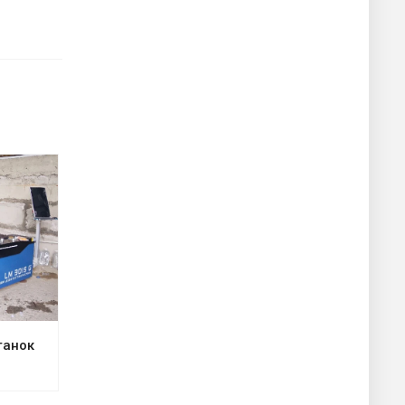
танок