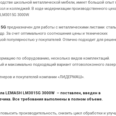
одстве школьной металлической мебели, имеет большой опыт 
ол и колледжей. В ходе модернизации производственного цех
 LM3015G 3000W.
15G
предназначен для работы с металлическими листами: сталь
 др. За счет оптимального соотношения цены и технических
ой популярностью у покупателей. Отлично подходит для решен
ормацию по оборудованию, несколько видов комплектаций.
ый и максимально подходящий вариант оптоволоконного лазер
ртнеров и покупателей компании «ЛИДЕРМАШ».
лла LEMASH LM3015G 3000W – поставлен, введен в
зчика. Все требования выполнены в полном объеме.
 повысить производительность, снизить цикл обработки и улуч