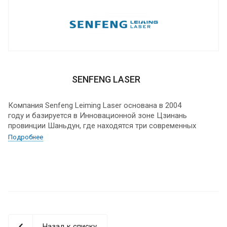
SENFENG LASER
Компания Senfeng Leiming Laser основана в 2004
году и базируется в Инновационной зоне Цзинань
провинции Шаньдун, где находятся три современных
завода общей площадью 100 000 м2, на которых
Подробнее
трудятся более 1000 сотрудников.
Оборудование Senfeng Laser поставляется и успешно
работает в 137 странах мира: Европа, США, Канада,
страны Латинской Америки, Юговосточной Азии, на
ближнем Востоке и, конечно, в России.
SENFENG активно развивается на международном
Назад к списку
рынке. В 2014 году был открыт филиал в США (Лос-