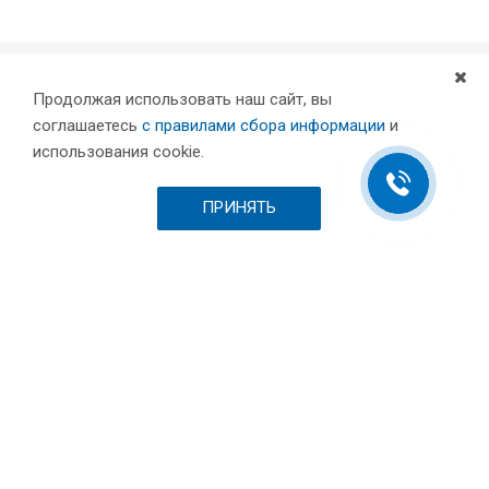
Продолжая использовать наш сайт, вы
Компания
соглашаетесь
с правилами сбора информации
и
Партнеры
использования cookie.
Проекты
Склад
ПРИНЯТЬ
Шоурум
Вакансии
Выставки и пресса
Отзывы
Каталог
Станки для лазерной резки металла
Листообрабатывающее оборудование
Токарные станки с ЧПУ по металлу