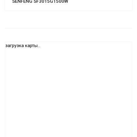
SENFENG SF3015G1500W
загрузка карты...