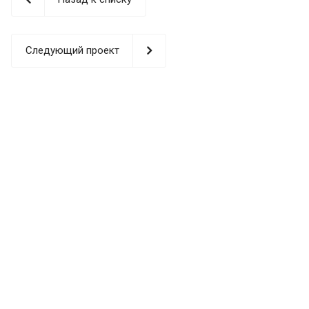
Анджелес), в 2016 году – научно-исследовательский
центр в Германии.
Следующий проект
ЗАВОД SENFENG
ПРЕДСТАВ
ИТЕЛЬСТВА ПО ВСЕМУ МИРУ
НАУЧНЫЙ
НАУЧНЫЙ
ФИЛИАЛ
ЦЕНТР В
ЦЕНТР В
ФИЛИАЛ
В
ГЕРМАНИИ
США
В СЕРБИИ
ПАКЕСТАН
Е